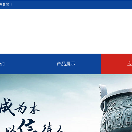
设备等！
们
产品展示
应