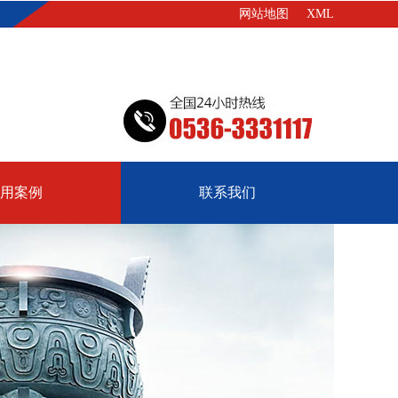
网站地图
XML
用案例
联系我们