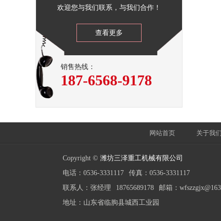
欢迎您与我们联系，与我们合作！
查看更多
销售热线：
187-6568-9178
网站首页
关于我
Copyright ©
潍坊三泽重工机械有限公司
电话：0536-3331117
传真：0536-3331117
联系人：张经理
18765689178
邮箱：wfszzgjx@163
地址：山东省临朐县城西工业园