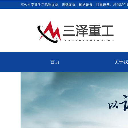
本公司专业生产除铁设备、磁选设备、输送设备、计量设备、环保除尘
首页
关于我