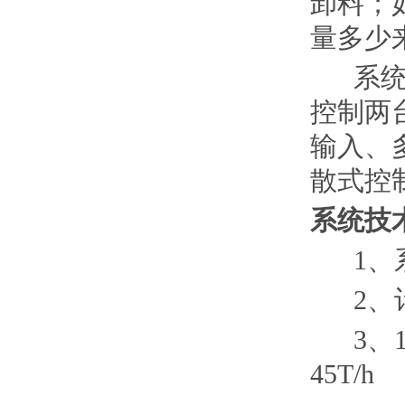
卸料；
量多少
系统控
控制两
输入、
散式控
系统技
1、系
2、计算
3、1
45T/