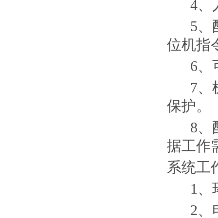
4、人
5、配
位机指
6、可
7、机
保护
8、配
据工作
系统
1、环
2、电